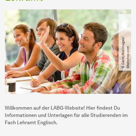
©
C
a
n
d
y
B
o
x
I
a
g
e
s​
/​
S
h
o
t
s
h
o
p
.
c
o
m
m
Willkommen auf der LABG-Website! Hier findest Du
Informationen und Unterlagen für alle Studierenden im
Fach Lehramt Englisch.