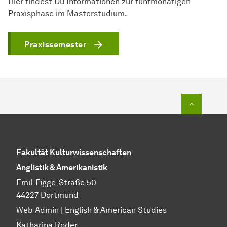
Hier findest Du Informationen zur fünfmonatigen
Praxisphase im Masterstudium.
Praxissemester
To top o
Fakultät Kulturwissenschaften
Anglistik & Amerikanistik
Emil-Figge-Straße 50
44227 Dortmund
Web Admin | English & American Studies
Katharina Röder